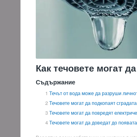
Как течовете могат да
Съдържание
Течът от вода може да разруши лично
Течовете могат да подкопаят сградата
Течовете могат да повредят електрич
Течовете могат да доведат до появат