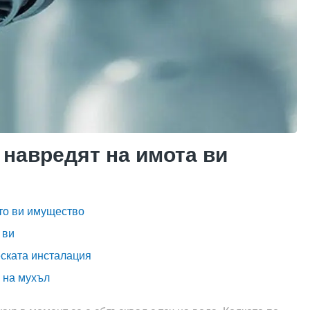
 навредят на имота ви
то ви имущество
 ви
еската инсталация
а на мухъл