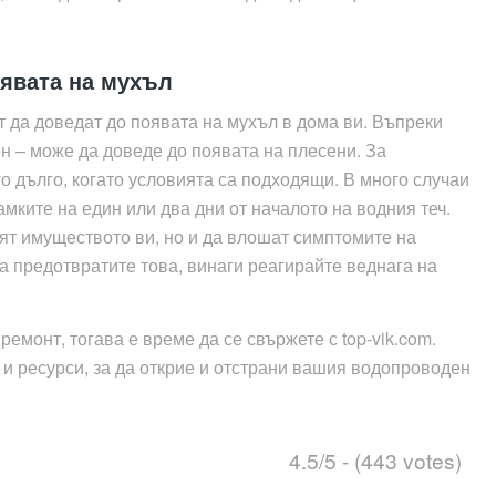
оявата на мухъл
т да доведат до появата на мухъл в дома ви. Въпреки
ен – може да доведе до появата на плесени. За
о дълго, когато условията са подходящи. В много случаи
мките на един или два дни от началото на водния теч.
ят имуществото ви, но и да влошат симптомите на
да предотвратите това, винаги реагирайте веднага на
емонт, тогава е време да се свържете с top-vik.com.
и ресурси, за да открие и отстрани вашия водопроводен
4.5/5 - (443 votes)