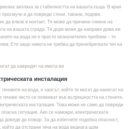
риозна заплаха за стабилността на вашата къща. В края
е просмуче и да повреди стени, тавани, подове,
же да влезе в контакт. Тя може да причини гниене на
ата на вашата сграда. Тя дори може да направи дома ви
чането на вода не е просто незначителен проблем – то
лем. Ето защо никога не трябва да пренебрегвате теч на
ктрическата инсталация
течовете на вода, е хаосът, който те могат да нанесат на
е течове често се появяват във вътрешността на стените,
електрическата инсталация. Това може не само да повреди
 опасна ситуация. Ако се намокри, електрическата
да доведе до пожар. За да избегнете подобна опасност,
 който да отстрани теча на вода веднага щом