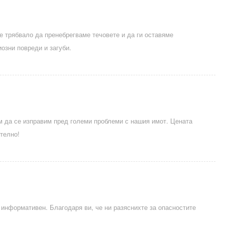
 трябвало да пренебрегваме течовете и да ги оставяме
озни повреди и загуби.
м да се изправим пред големи проблеми с нашия имот. Цената
телно!
 информативен. Благодаря ви, че ни разяснихте за опасностите