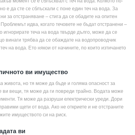
къв момент се е сблъсквал с теч на вода. Колкото по-
о е да сте се сблъскали с поне един теч на вода. За
ни за отстраняване – стига да се обадите на опитен
Проблемът идва, когато течовете не бъдат отстранени –
о игнорирате теча на вода твърде дълго, може да се
ащо винаги трябва да се обаждате на водопроводчик
теч на вода. Ето някои от начините, по които изтичането
 личното ви имущество
а живота, но тя може да бъде и голяма опасност за
е ви вещи, тя може да ги повреди трайно. Водата може
кументи. Тя може да разруши електрически уреди. Дори
правими щети от вода. Ако не откриете и не отстраните
жите имуществото си на риск.
адата ви