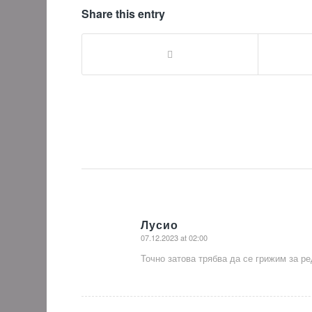
Share this entry
Лусио
07.12.2023 at 02:00
says:
Точно затова трябва да се грижим за р