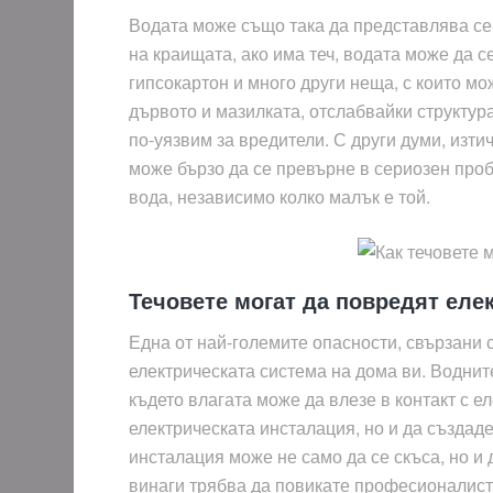
Водата може също така да представлява се
на краищата, ако има теч, водата може да с
гипсокартон и много други неща, с които мо
дървото и мазилката, отслабвайки структур
по-уязвим за вредители. С други думи, изти
може бързо да се превърне в сериозен проб
вода, независимо колко малък е той.
Течовете могат да повредят еле
Една от най-големите опасности, свързани с 
електрическата система на дома ви. Воднит
където влагата може да влезе в контакт с 
електрическата инсталация, но и да създаде
инсталация може не само да се скъса, но и 
винаги трябва да повикате професионалист,