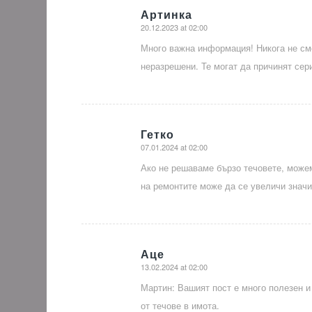
Артинка
20.12.2023 at 02:00
says:
Много важна информация! Никога не сме
неразрешени. Те могат да причинят сери
Гетко
07.01.2024 at 02:00
says:
Ако не решаваме бързо течовете, може
на ремонтите може да се увеличи значи
Аце
13.02.2024 at 02:00
says:
Мартин: Вашият пост е много полезен и
от течове в имота.