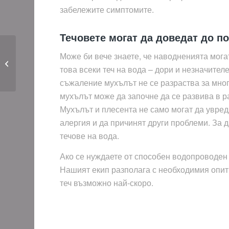
забележите симптомите.
Течовете могат да доведат до п
Може би вече знаете, че наводненията мога
Колко често трябва да
това всеки теч на вода – дори и незначител
се почиства бойлер?
съжаление мухълът не се разраства за мног
мухълът може да започне да се развива в ра
Мухълът и плесента не само могат да увред
алергия и да причинят други проблеми. За 
течове на вода.
Ако се нуждаете от способен водопроводен р
Нашият екип разполага с необходимия опит 
теч възможно най-скоро.