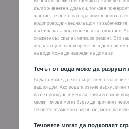
Вероятно всеки собственик на жилище в няка
дълго живеете в дома си, толкова по-вероятн
щастие, течовете на вода обикновено са лес
водопроводчик веднага щом ги забележите. 
и изтичащата вода излезе извън контрол. Ак
окажете със скъпа сметка за ремонт. Ето з
веднага щом заподозрете, че в дома ви има 
на вода може да навреди на дома ви.
Течът от вода може да разруши
Водата може да е от съществено значение з
вашия дом. Ако водата изтече върху личнит
да се просмуче в мебели, книги и важни до
малки течове могат бързо да причинят непо
течовете възможно най-бързо, може да изло
Течовете могат да подкопаят сгр