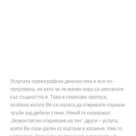
Услугата термографска диагностика е все по-
популярна, но като че ли малко хора са запознати
със същността ѝ. Това е сериозен пропуск,
особено когато Ви се налага да откривате спукани
тръби зад дебели стени. Някой го назовават
„безконтактно откриване на теч“, други – услуга,
която Ви пази далеч от къртачи и копаене. Ние го