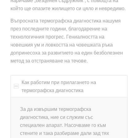
наричаме „безценен съдружник“, с помощта на
който ще опазите жилището си цяло и невредимо.
Въпросната термографска диагностика нашумя
през последните години, благодарение на
технологичния прогрес. Гениалността на
човешкия ум и ловкостта на човешката ръка
допринесоха за развитието на един безболезнен
метод за отстраняване на течове.
Как работим при прилагането на
термографска диагностика
За да извършим термографска
диагностика, ние си служим със
специален апарат. Насочваме го към
стените и така разбираме дали зад тях