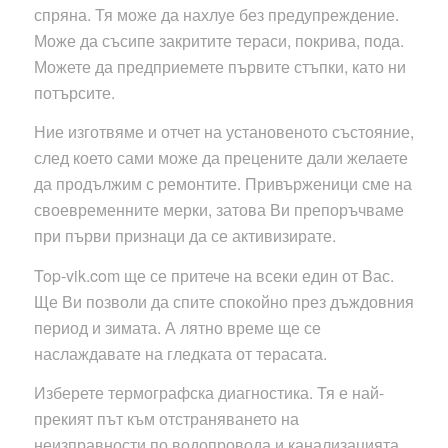
спряна. Тя може да нахлуе без предупреждение.
Може да съсипе закритите тераси, покрива, пода.
Можете да предприемете първите стъпки, като ни
потърсите.
Ние изготвяме и отчет на установеното състояние,
след което сами може да прецените дали желаете
да продължим с ремонтите. Привърженици сме на
своевременните мерки, затова Ви препоръчваме
при първи признаци да се активизирате.
Top-vik.com ще се притече на всеки един от Вас.
Ще Ви позволи да спите спокойно през дъждовния
период и зимата. А лятно време ще се
наслаждавате на гледката от терасата.
Изберете термографска диагностика. Тя е най-
прекият път към отстраняването на
неизправности по водопровода и канализацията.