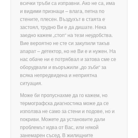
всички тръби са изправни. Ако не са, има
и видими признаци – влага, петна по
стените, плесен. Въздухът в стаята е
застоял, трудно Ви е да дишате. Нека
заедно кажем „стоп“ на тези неудобства.
Вие вероятно не сте си закупили такъв
апарат – детектор, но не Ви е и нужен. На
нас обаче ни е потрябвал и затова сме се
оборудвали и въоръжили „до зъби“ за
всяка непредвидена и неприятна
ситуация.
Може би пропуснахме да го кажем, но
термографска диагностика може да се
използва не само за стени и подове, но и
покриви. Можете да установите дали
проблемът идва от Вас, или някой
занемарен съсед. В жилищните