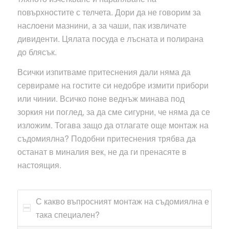
повърхностите с телчета. Дори да не говорим за
наслоени мазнини, а за чаши, пак извличате
дивиденти. Цялата посуда е лъсната и полирана
до блясък.
Всички изпитваме притеснения дали няма да
сервираме на гостите си недобре измити прибори
или чинии. Всичко поне веднъж минава под
зоркия ни поглед, за да сме сигурни, че няма да се
изложим. Тогава защо да отлагате още монтаж на
съдомиялна? Подобни притеснения трябва да
останат в миналия век, не да ги пренасяте в
настоящия.
С какво въпросният монтаж на съдомиялна е
така специален?