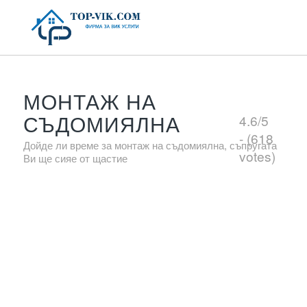
МОНТАЖ НА
СЪДОМИЯЛНА
4.6/5
- (618
Дойде ли време за монтаж на съдомиялна, съпругата
votes)
Ви ще сияе от щастие