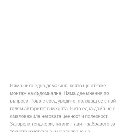
Няма нито една домакиня, която ще откаже
монтаж на съдомиялна. Няма две мнения по
въпроса. Това е сред уредите, ползващ се с най-
голям авторитет в кухнята. Нито една дама не е
омаловажила неговата ценност и полезност.
Загорели тенджери, тигани, тави – забравете за
тяхното изчеткване и нараняване на