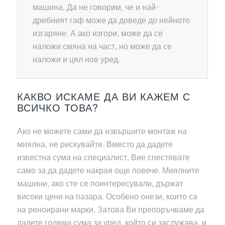
машина. Да не говорим, че и най-
дребният гаф може да доведе до нейното
изгаряне. А ако изгори, може да се
наложи смяна на част, но може да се
наложи и цял нов уред.
КАКВО ИСКАМЕ ДА ВИ КАЖЕМ С
ВСИЧКО ТОВА?
Ако не можете сами да извършите монтаж на
миялна, не рискувайте. Вместо да дадете
известна сума на специалист, Вие спестявате
само за да дадете накрая още повече. Миялните
машини, ако сте се поинтересували, държат
високи цени на пазара. Особено онези, които са
на реноирани марки. Затова Ви препоръчваме да
дадете голяма сума за уред, който си заслужава, и