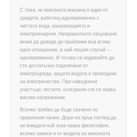
С това, че миялната машина е един от
уредите, работещ едновременно с
чистата вода, канализацията и
електроенергия. Неправилното свързване
може да доведе до проблеми във всяко
едно отношение, в най-лошия случай –
едновременно. И тогава се надявайте да
сте достатъчно отдалечени от
електроуреда, защото водата е проводник
на електричество. При наводнени
участъци, честито, осигурили сте си локва
високо напрежение.
Всичко трябва да бъде скачено по
правилния начин. Дори на пръв поглед да
не виждате кой знае каква философия,
всичко зависи и от модела на миялната