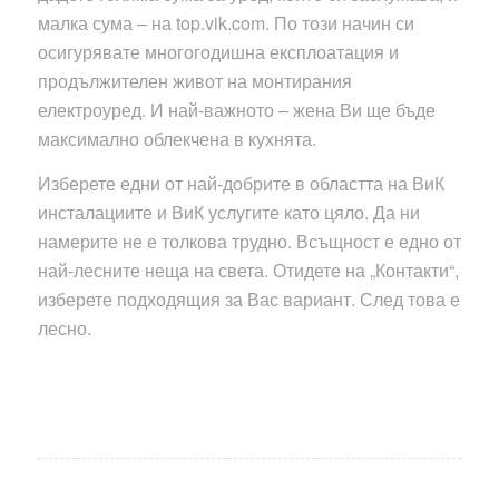
малка сума – на top.vik.com. По този начин си
осигурявате многогодишна експлоатация и
продължителен живот на монтирания
електроуред. И най-важното – жена Ви ще бъде
максимално облекчена в кухнята.
Изберете едни от най-добрите в областта на ВиК
инсталациите и ВиК услугите като цяло. Да ни
намерите не е толкова трудно. Всъщност е едно от
най-лесните неща на света. Отидете на „Контакти“,
изберете подходящия за Вас вариант. След това е
лесно.